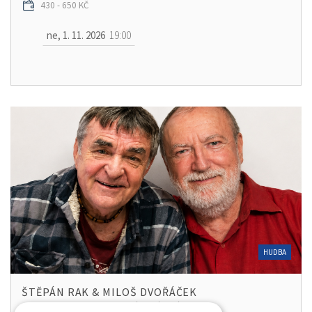
430 - 650 KČ
ne, 1. 11. 2026
19:00
HUDBA
ŠTĚPÁN RAK & MILOŠ DVOŘÁČEK
FILHARMONIE HRADEC KRÁLOVÉ - SÁL