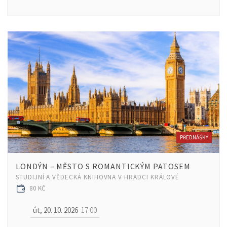
PŘEDNÁŠKY
LONDÝN – MĚSTO S ROMANTICKÝM PATOSEM
STUDIJNÍ A VĚDECKÁ KNIHOVNA V HRADCI KRÁLOVÉ
80 KČ
út, 20. 10. 2026
17:00