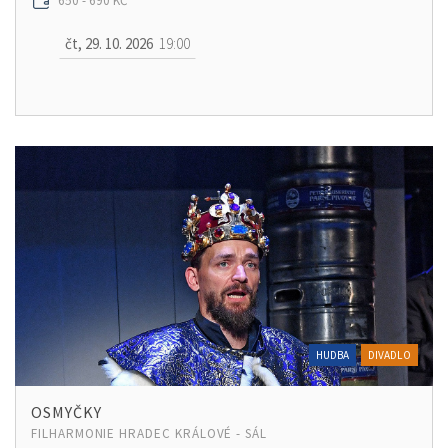
650 - 690 KČ
čt, 29. 10. 2026
19:00
HUDBA
DIVADLO
OSMYČKY
FILHARMONIE HRADEC KRÁLOVÉ - SÁL