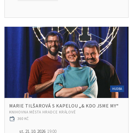
HUDBA
MARIE TILŠAROVÁ S KAPELOU „& KDO JSME MY“
KNIHOVNA MĚSTA HRADCE KRÁLOVÉ
360 KČ
st, 21. 10. 2026
19:00