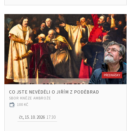
PŘEDNÁŠKY
CO JSTE NEVĚDĚLI O JIŘÍM Z PODĚBRAD
SBOR KNĚZE AMBROŽE
100 KČ
čt, 15. 10. 2026
17:30