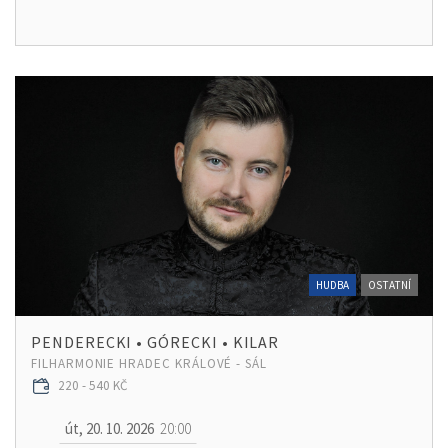
HUDBA
OSTATNÍ
PENDERECKI • GÓRECKI • KILAR
FILHARMONIE HRADEC KRÁLOVÉ - SÁL
220 - 540 KČ
út, 20. 10. 2026
20:00