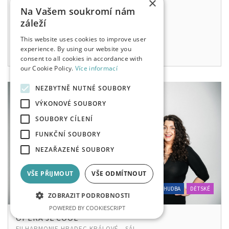
×
340 - 640 KČ
Na Vašem soukromí nám
záleží
po, 2. 11. 2026
19:00
This website uses cookies to improve user
experience. By using our website you
consent to all cookies in accordance with
our Cookie Policy.
Více informací
NEZBYTNĚ NUTNÉ SOUBORY
VÝKONOVÉ SOUBORY
SOUBORY CÍLENÍ
FUNKČNÍ SOUBORY
NEZAŘAZENÉ SOUBORY
VŠE PŘIJMOUT
VŠE ODMÍTNOUT
HUDBA
DĚTSKÉ
ZOBRAZIT PODROBNOSTI
POWERED BY COOKIESCRIPT
OPERA JE COOL
FILHARMONIE HRADEC KRÁLOVÉ - SÁL