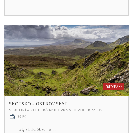
PŘEDNÁŠKY
SKOTSKO – OSTROV SKYE
STUDIJNÍ A VĚDECKÁ KNIHOVNA V HRADCI KRÁLOVÉ
80 KČ
st, 21. 10. 2026
18:00