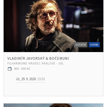
OSTATNÍ
HUDBA
VLADIMÍR JAVORSKÝ & BOČEMUNI
FILHARMONIE HRADEC KRÁLOVÉ - SÁL
400 - 690 KČ
út, 29. 9. 2026
19:30