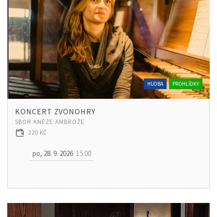
HUDBA
PROHLÍDKY
KONCERT ZVONOHRY
SBOR KNĚZE AMBROŽE
220 KČ
po, 28. 9. 2026
15:00