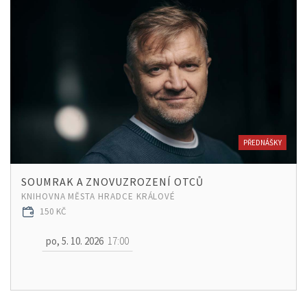
PŘEDNÁŠKY
SOUMRAK A ZNOVUZROZENÍ OTCŮ
KNIHOVNA MĚSTA HRADCE KRÁLOVÉ
150 KČ
po, 5. 10. 2026
17:00