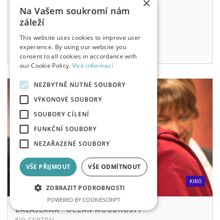
×
350 KČ
Na Vašem soukromí nám
záleží
po, 10. 8. 2026
20:00
This website uses cookies to improve user
experience. By using our website you
consent to all cookies in accordance with
our Cookie Policy.
Více informací
NEZBYTNĚ NUTNÉ SOUBORY
VÝKONOVÉ SOUBORY
SOUBORY CÍLENÍ
FUNKČNÍ SOUBORY
NEZAŘAZENÉ SOUBORY
VŠE PŘIJMOUT
VŠE ODMÍTNOUT
KINO
ZOBRAZIT PODROBNOSTI
POWERED BY COOKIESCRIPT
DALAJLAMA - OCEÁN MOUDROSTI
BIO CENTRAL