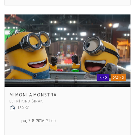
KINO
DABING
MIMONI A MONSTRA
LETNÍ KINO ŠIRÁK
150 KČ
pá, 7. 8. 2026
21:00