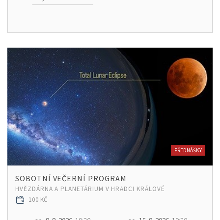
PŘEDNÁŠKY
SOBOTNÍ VEČERNÍ PROGRAM
HVĚZDÁRNA A PLANETÁRIUM V HRADCI KRÁLOVÉ
100 KČ