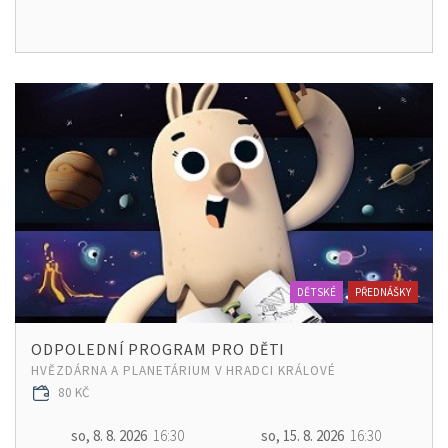
DĚTSKÉ
PŘEDNÁŠKY
ODPOLEDNÍ PROGRAM PRO DĚTI
HVĚZDÁRNA A PLANETÁRIUM V HRADCI KRÁLOVÉ
80 KČ
so, 8. 8. 2026
16:30
so, 15. 8. 2026
16:30