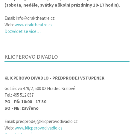
(sobota, neděle, svátky a školní prázdniny 10-17 hodin).
Email: info@draktheatre.cz
Web:
www.draktheatre.cz
Dozvědet se více…
KLICPEROVO DIVADLO
KLICPEROVO DIVADLO - PŘEDPRODEJ VSTUPENEK
Gočárova 479/2, 500 02 Hradec Králové
Tel.: 495 512 857
PO - PÁ: 10:00 - 17:30
SO - NE: zavřeno
Email: predprodej@klicperovodivadlo.cz
Web:
www.klicperovodivadlo.cz