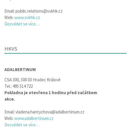
Email: public.relations@svkhk.cz
Web:
www.svkhk.cz
Dozvědet se více…
HKVS
ADALBERTINUM
ČSA 300, 500 03 Hradec Králové
Tel.: 495 514 722
Pokladna je otevřena 1 hodinu před začátkem
akce.
Email: vladena.hantychova@adalbertinum.cz
Web:
www.adalbertinum.cz
Dozvědet se více…