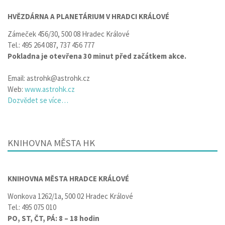
HVĚZDÁRNA A PLANETÁRIUM V HRADCI KRÁLOVÉ
Zámeček 456/30, 500 08 Hradec Králové
Tel.: 495 264 087, 737 456 777
Pokladna je otevřena 30 minut před začátkem akce.
Email: astrohk@astrohk.cz
Web:
www.astrohk.cz
Dozvědet se více…
KNIHOVNA MĚSTA HK
KNIHOVNA MĚSTA HRADCE KRÁLOVÉ
Wonkova 1262/1a, 500 02 Hradec Králové
Tel.: 495 075 010
PO, ST, ČT, PÁ: 8 – 18 hodin