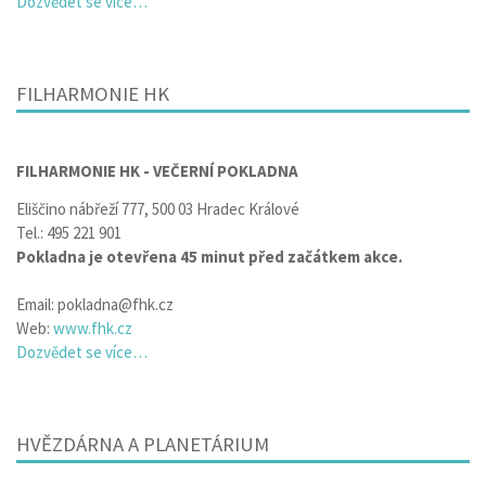
Dozvědet se více…
FILHARMONIE HK
FILHARMONIE HK - VEČERNÍ POKLADNA
Eliščino nábřeží 777, 500 03 Hradec Králové
Tel.: 495 221 901
Pokladna je otevřena 45 minut před začátkem akce.
Email: pokladna@fhk.cz
Web:
www.fhk.cz
Dozvědet se více…
HVĚZDÁRNA A PLANETÁRIUM