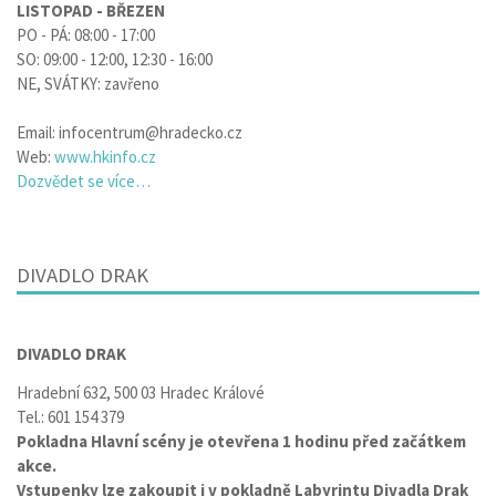
LISTOPAD - BŘEZEN
PO - PÁ: 08:00 - 17:00
SO: 09:00 - 12:00, 12:30 - 16:00
NE, SVÁTKY: zavřeno
Email: infocentrum@hradecko.cz
Web:
www.hkinfo.cz
Dozvědet se více…
DIVADLO DRAK
DIVADLO DRAK
Hradební 632, 500 03 Hradec Králové
Tel.: 601 154 379
Pokladna Hlavní scény je otevřena 1 hodinu před začátkem
akce.
Vstupenky lze zakoupit i v pokladně Labyrintu Divadla Drak