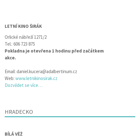
LETNÍ KINO ŠIRÁK
Orlické nábřeží 1271/2
Tel.: 606 723 875
Pokladna je otevřena 1 hodinu před začátkem
akce.
Email:
daniel.kucera@adalbertinum.cz
Web:
www.letnikinosirak.cz
Dozvědet se více…
HRADECKO
BÍLÁ VĚŽ