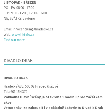
LISTOPAD - BŘEZEN
PO - PÁ: 08:00 - 17:00
SO: 09:00 - 12:00, 12:30 - 16:00
NE, SVÁTKY: zavřeno
Email: infocentrum@hradecko.cz
Web:
www.hkinfo.cz
Find out more...
DIVADLO DRAK
DIVADLO DRAK
Hradební 632, 500 03 Hradec Králové
Tel.: 601 154 379
Pokladna Hlavní scény je otevřena 1 hodinu před začátkem
akce.
Vstupenky lze zakoupit i v pokladně Labyrintu Divadla Drak