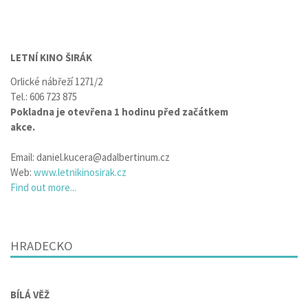
LETNÍ KINO ŠIRÁK
Orlické nábřeží 1271/2
Tel.: 606 723 875
Pokladna je otevřena 1 hodinu před začátkem
akce.
Email:
daniel.kucera@adalbertinum.cz
Web:
www.letnikinosirak.cz
Find out more...
HRADECKO
BÍLÁ VĚŽ