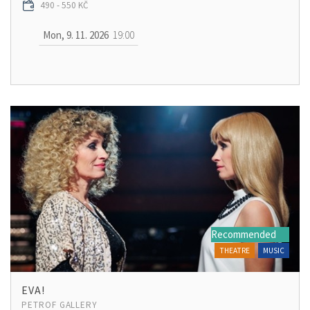
490 - 550 KČ
Mon, 9. 11. 2026
19:00
Recommended
THEATRE
MUSIC
EVA!
PETROF GALLERY