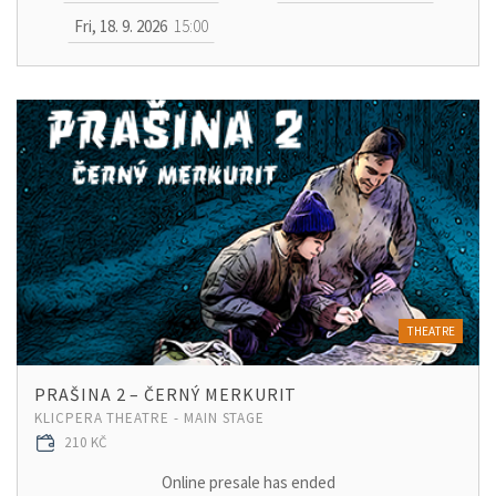
Fri, 18. 9. 2026
15:00
THEATRE
PRAŠINA 2 – ČERNÝ MERKURIT
KLICPERA THEATRE - MAIN STAGE
210 KČ
Online presale has ended