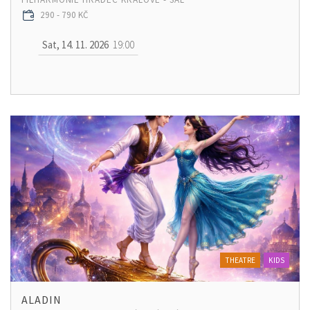
290 - 790 KČ
Sat, 14. 11. 2026
19:00
THEATRE
KIDS
ALADIN