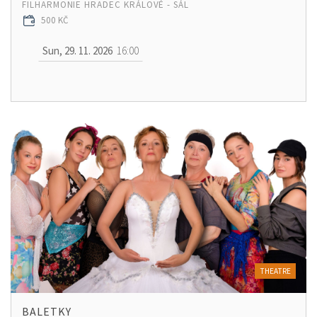
FILHARMONIE HRADEC KRÁLOVÉ - SÁL
500 KČ
Sun, 29. 11. 2026
16:00
THEATRE
BALETKY