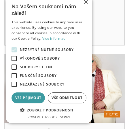
×
Na Vašem soukromí nám
FILHARMONIE HRADEC KRÁLOVÉ - SÁL
záleží
250 - 630 KČ
This website uses cookies to improve user
Sun, 13. 12. 2026
19:00
experience. By using our website you
consent to all cookies in accordance with
our Cookie Policy.
Více informací
NEZBYTNĚ NUTNÉ SOUBORY
VÝKONOVÉ SOUBORY
SOUBORY CÍLENÍ
FUNKČNÍ SOUBORY
NEZAŘAZENÉ SOUBORY
VŠE PŘIJMOUT
VŠE ODMÍTNOUT
ZOBRAZIT PODROBNOSTI
THEATRE
POWERED BY COOKIESCRIPT