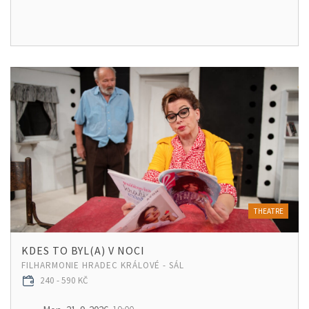
THEATRE
KDES TO BYL(A) V NOCI
FILHARMONIE HRADEC KRÁLOVÉ - SÁL
240 - 590 KČ