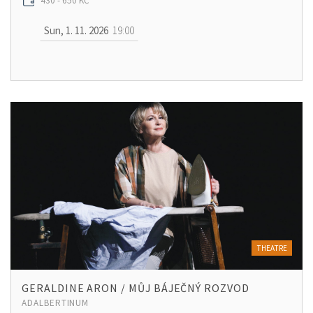
430 - 650 KČ
Sun, 1. 11. 2026
19:00
THEATRE
GERALDINE ARON / MŮJ BÁJEČNÝ ROZVOD
ADALBERTINUM