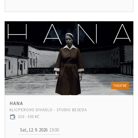
THEATRE
HANA
KLICPEROVO DIVADLO - STUDIO BESEDA
210 - 330 KČ
Sat, 12. 9. 2026
19:00