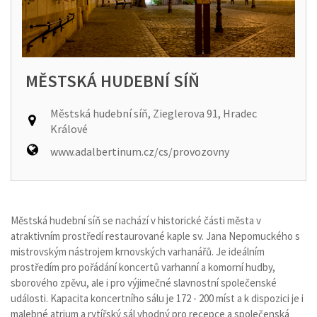
MĚSTSKÁ HUDEBNÍ SÍŇ
Městská hudební síň, Zieglerova 91, Hradec
Králové
www.adalbertinum.cz/cs/provozovny
Městská hudební síň se nachází v historické části města v
atraktivním prostředí restaurované kaple sv. Jana Nepomuckého s
mistrovským nástrojem krnovských varhanářů. Je ideálním
prostředím pro pořádání koncertů varhanní a komorní hudby,
sborového zpěvu, ale i pro výjimečné slavnostní společenské
události. Kapacita koncertního sálu je 172 - 200 míst a k dispozici je i
malebné atrium a rytířský sál vhodný pro recepce a společenská