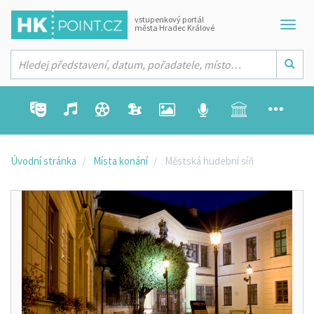
vstupenkový portál
města Hradec Králové
Úvodní stránka
Místa konání
Městská hudební síň