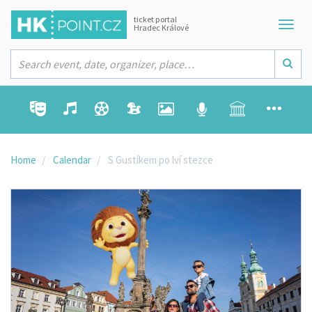
ticket portal
Hradec Králové
Home
Calendar
S Gustíkem po lví stezce