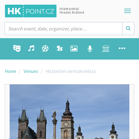
ticket portal
Hradec Králové
Home
Venues
Historické centrum města