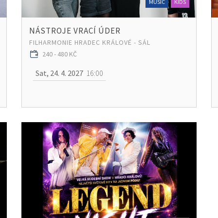
MUSIC
KIDS
NÁSTROJE VRACÍ ÚDER
FILHARMONIE HRADEC KRÁLOVÉ - SÁL
240 - 480 KČ
Sat, 24. 4. 2027
16:00