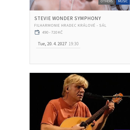
OTHERS
MUSIC
STEVIE WONDER SYMPHONY
FILHARMONIE HRADEC KRÁLOVÉ - SÁL
490 - 720 KČ
Tue, 20. 4. 2027
19:30