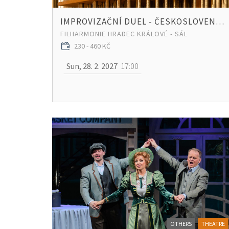
IMPROVIZAČNÍ DUEL - ČESKOSLOVENSKÝ
FILHARMONIE HRADEC KRÁLOVÉ - SÁL
230 - 460 KČ
Sun, 28. 2. 2027
17:00
OTHERS
THEATRE