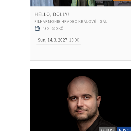
HELLO, DOLLY!
FILHARMONIE HRADEC KRÁLOVÉ - SÁL
430 - 650 KČ
Sun, 14. 3. 2027
19:00
OTHERS
MUSIC