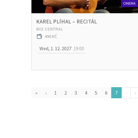
CINEMA
KAREL PLÍHAL – RECITÁL
BIO CENTRAL
490 KČ
Wed, 1. 12. 2027
19:00
«
‹
1
2
3
4
5
6
7
›
»