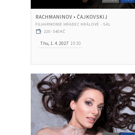
RACHMANINOV • ČAJKOVSKIJ
FILHARMONIE HRADEC KRÁLOVÉ - SÁL
220 - 540 KČ
Thu, 1. 4. 2027
19:30