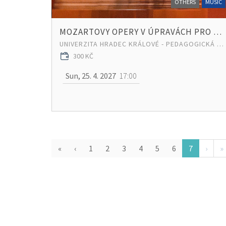
OTHERS
MUSIC
MOZARTOVY OPERY V ÚPRAVÁCH PRO HARMONII
UNIVERZITA HRADEC KRÁLOVÉ - PEDAGOGICKÁ FAKULTA
300 KČ
Sun, 25. 4. 2027
17:00
«
‹
1
2
3
4
5
6
7
›
»