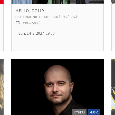
HELLO, DOLLY!
FILHARMONIE HRADEC KRÁLOVÉ - SÁL
430 - 650 KČ
Sun, 14. 3. 2027
19:00
OTHERS
MUSIC