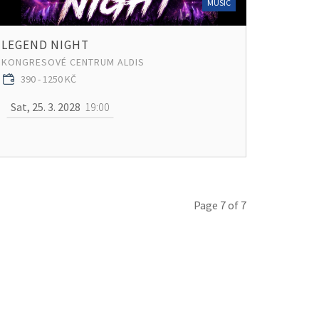
MUSIC
LEGEND NIGHT
KONGRESOVÉ CENTRUM ALDIS
390 - 1250 KČ
Sat, 25. 3. 2028
19:00
Page 7 of 7