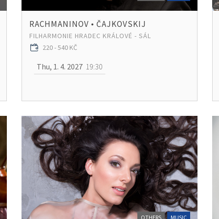
RACHMANINOV • ČAJKOVSKIJ
FILHARMONIE HRADEC KRÁLOVÉ - SÁL
220 - 540 KČ
Thu, 1. 4. 2027
19:30
OTHERS
MUSIC