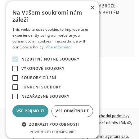
×
KOMENTOVANÉ PROHLÍDKY - SBOR KNĚZE AMBROŽE -
Na Vašem soukromí nám
HISTORIE, VYBAVENÍ, ZVONOHRA A JURAČKŮV BETLÉM
záleží
Sbor kněze Ambrože, Hradec Králové
This website uses cookies to improve user
st, 12. 8. 2026
15:00
experience. By using our website you
Volná místa : 10
consent to all cookies in accordance with
our Cookie Policy.
Více informací
VSTUPENKY
NEZBYTNĚ NUTNÉ SOUBORY
VÝKONOVÉ SOUBORY
SOUBORY CÍLENÍ
FUNKČNÍ SOUBORY
NEZAŘAZENÉ SOUBORY
VŠE PŘIJMOUT
VŠE ODMÍTNOUT
© 2026, HKPOINT.CZ - Všechna práva vyhrazena.
Obchodní podmínky
Provozovatel:
Destinační společnost Hradecko, z. s.,
Velké náměstí 34/42,
ZOBRAZIT PODROBNOSTI
500 03 Hradec Králové
POWERED BY COOKIESCRIPT
Kód:
Perfect System s.r.o.
, Grafický návrh:
FiftyFifty kreativní agentura s.r.o.