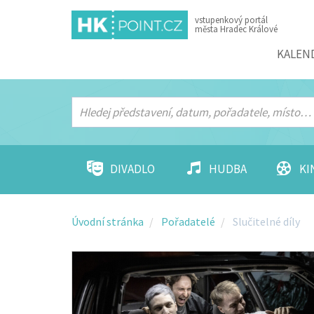
vstupenkový portál
města Hradec Králové
Menu
KALEN
DIVADLO
HUDBA
KI
Úvodní stránka
Pořadatelé
Slučitelné díly