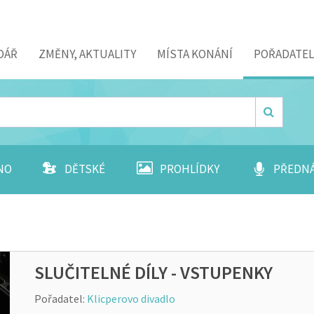
DÁŘ
ZMĚNY, AKTUALITY
MÍSTA KONÁNÍ
POŘADATEL
NO
DĚTSKÉ
PROHLÍDKY
PŘEDN
SLUČITELNÉ DÍLY - VSTUPENKY
Pořadatel:
Klicperovo divadlo