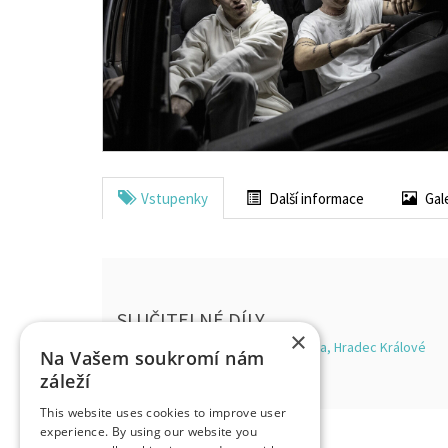
Vstupenky
Další informace
Gal
SLUČITELNÉ DÍLY
×
Klicperovo divadlo - Studio Beseda, Hradec Králové
Na Vašem soukromí nám
záleží
This website uses cookies to improve user
experience. By using our website you