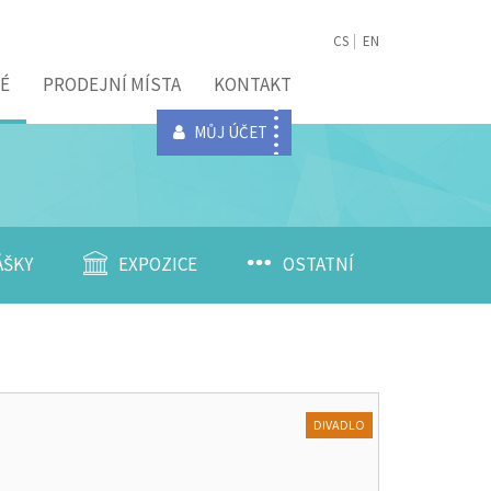
CS
EN
É
PRODEJNÍ MÍSTA
KONTAKT
MŮJ ÚČET
ÁŠKY
EXPOZICE
OSTATNÍ
DIVADLO