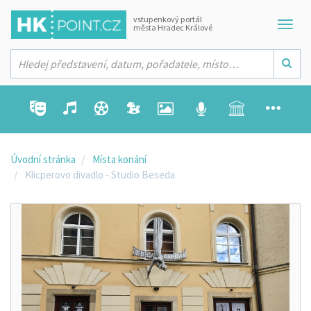
vstupenkový portál
města Hradec Králové
Úvodní stránka
Místa konání
Klicperovo divadlo - Studio Beseda