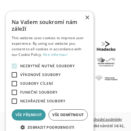
×
Na Vašem soukromí nám
záleží
This website uses cookies to improve user
experience. By using our website you
consent to all cookies in accordance with
our Cookie Policy.
Více informací
NEZBYTNĚ NUTNÉ SOUBORY
VÝKONOVÉ SOUBORY
SOUBORY CÍLENÍ
FUNKČNÍ SOUBORY
NEZAŘAZENÉ SOUBORY
VŠE PŘIJMOUT
VŠE ODMÍTNOUT
© 2026, HKPOINT.CZ - Všechna práva vyhrazena.
Obchodní podmínky
Provozovatel:
Destinační společnost Hradecko, z. s.,
Velké náměstí 34/42,
ZOBRAZIT PODROBNOSTI