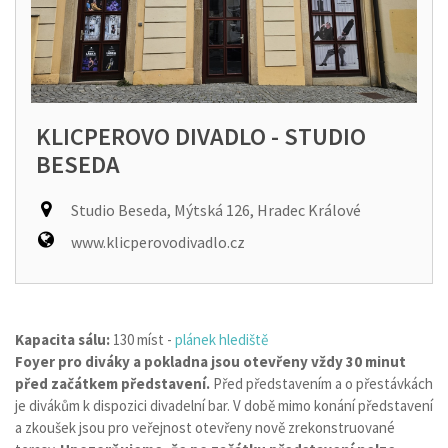
KLICPEROVO DIVADLO - STUDIO
BESEDA
Studio Beseda, Mýtská 126, Hradec Králové
www.klicperovodivadlo.cz
Kapacita sálu:
130 míst -
plánek hlediště
Foyer pro diváky a pokladna jsou otevřeny vždy 30 minut
před začátkem představení.
Před představením a o přestávkách
je divákům k dispozici divadelní bar. V době mimo konání představení
a zkoušek jsou pro veřejnost otevřeny nově zrekonstruované