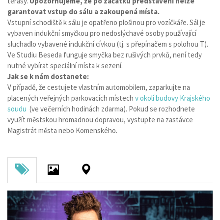
terasy.
Upozorňujeme, že po začátku představení nelze
garantovat vstup do sálu a zakoupená místa.
Vstupní schodiště k sálu je opatřeno plošinou pro vozíčkáře. Sál je
vybaven indukční smyčkou pro nedoslýchavé osoby používající
sluchadlo vybavené indukční cívkou (tj. s přepínačem s polohou T).
Ve Studiu Beseda funguje smyčka bez rušivých prvků, není tedy
nutné vybírat speciální místa k sezení.
Jak se k nám dostanete:
V případě, že cestujete vlastním automobilem, zaparkujte na
placených veřejných parkovacích místech
v okolí budovy Krajského
soudu
(ve večerních hodinách zdarma). Pokud se rozhodnete
využít městskou hromadnou dopravou, vystupte na zastávce
Magistrát města nebo Komenského.