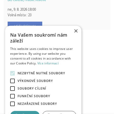
ne, 9. 8. 2026
18:00
Volná místa : 23
VSTUPENKY
×
Na Vašem soukromí nám
PŘÍSAHÁM, ŽE ZA TO NEMŮŽU - I SWEAR
záleží
Bio Central, Hradec Králové
This website uses cookies to improve user
so, 15. 8. 2026
17:30
experience. By using our website you
Volná místa : 27
consent to all cookies in accordance with
our Cookie Policy.
Více informací
VSTUPENKY
NEZBYTNĚ NUTNÉ SOUBORY
VÝKONOVÉ SOUBORY
SOUBORY CÍLENÍ
FUNKČNÍ SOUBORY
NEZAŘAZENÉ SOUBORY