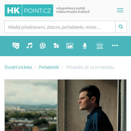
vstupenkový portál
města Hradec Králové
Úvodní stránka
Pořadatelé
Přísahám, že za to nemůžu