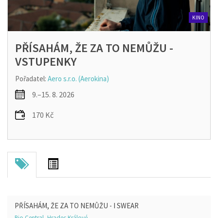
KINO
PŘÍSAHÁM, ŽE ZA TO NEMŮŽU -
VSTUPENKY
Pořadatel:
Aero s.r.o. (Aerokina)
9.–15. 8. 2026
170 Kč
PŘÍSAHÁM, ŽE ZA TO NEMŮŽU - I SWEAR
Bio Central, Hradec Králové