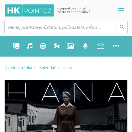
vstupenkový portál
města Hradec Králové
Úvodní stránka
Kalendář
Hana