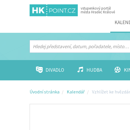
vstupenkový portál
města Hradec Králové
Menu
KALEN
DIVADLO
HUDBA
KI
Úvodní stránka
Kalendář
Vzhlížet ke hvězd