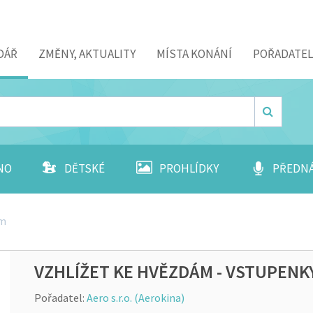
DÁŘ
ZMĚNY, AKTUALITY
MÍSTA KONÁNÍ
POŘADATEL
NO
DĚTSKÉ
PROHLÍDKY
PŘEDN
ám
VZHLÍŽET KE HVĚZDÁM - VSTUPENK
Pořadatel:
Aero s.r.o. (Aerokina)