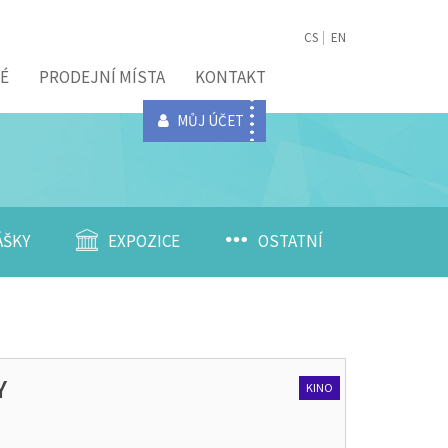
CS
EN
É
PRODEJNÍ MÍSTA
KONTAKT
MŮJ ÚČET
ÁŠKY
EXPOZICE
OSTATNÍ
Y
KINO