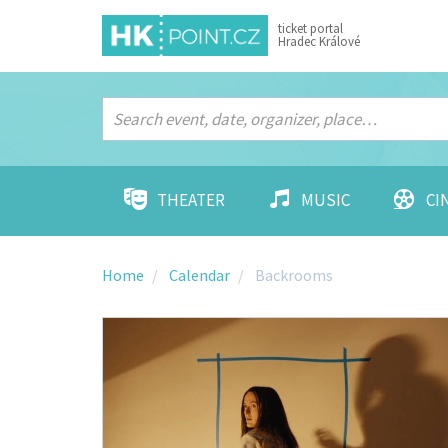
ticket portal
Hradec Králové
THEATER
MUSIC
CI
Home
Calendar
Backrooms