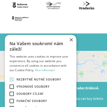
×
SALES POINTS
Na Vašem soukromí nám
záleží
This website uses cookies to improve user
experience. By using our website you
consent to all cookies in accordance with
our Cookie Policy.
Více informací
NEZBYTNĚ NUTNÉ SOUBORY
VÝKONOVÉ SOUBORY
HKPOINT.CZ is booking portal of city of Hradec Králové.
SOUBORY CÍLENÍ
The events listed here are only those on which you can buy tickets
FUNKČNÍ SOUBORY
on this website.