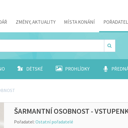
DÁŘ
ZMĚNY, AKTUALITY
MÍSTA KONÁNÍ
POŘADATEL
NO
DĚTSKÉ
PROHLÍDKY
PŘEDN
OBNOST
ŠARMANTNÍ OSOBNOST - VSTUPEN
Pořadatel:
Ostatní pořadatelé