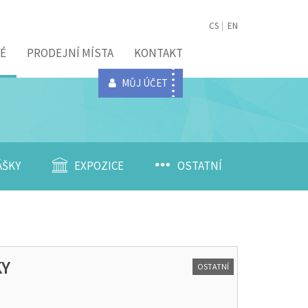
CS
EN
É
PRODEJNÍ MÍSTA
KONTAKT
MŮJ ÚČET
ÁŠKY
EXPOZICE
OSTATNÍ
KY
OSTATNÍ