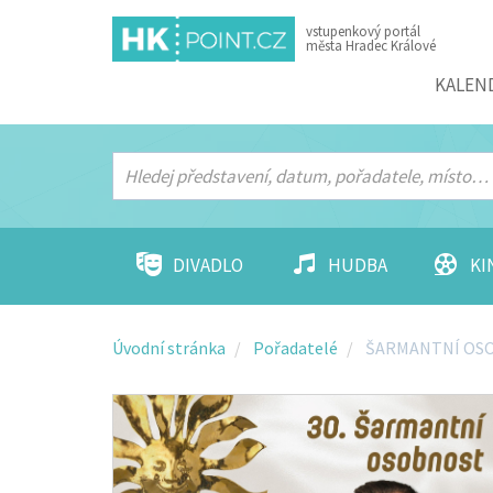
vstupenkový portál
města Hradec Králové
Menu
KALEN
DIVADLO
HUDBA
KI
Úvodní stránka
Pořadatelé
ŠARMANTNÍ OS