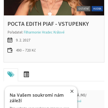
OSTATNÍ
HUDBA
POCTA EDITH PIAF - VSTUPENKY
Pořadatel:
Filharmonie Hradec Králové
9. 2. 2027
490 – 720 Kč
×
Na Vašem soukromí nám
POCTA EDITH PIAF - KONCERTNÍ ŘADA MODRÁ /M3/
záleží
Filharmonie Hradec Králové - sál, 500 03 Hradec Králové