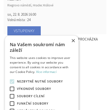
Riegrovo náměstí, Hradec Králové
so, 22. 8. 2026
16:00
Volná místa : 24
VSTUPENKY
×
NORMÁL (IZAČ) NÍ HRADEC - KOMENTOVANÁ PROCHÁZKA
Na Vašem soukromí nám
MĚSTEM
záleží
Riegrovo náměstí, Hradec Králové
This website uses cookies to improve user
so, 26. 9. 2026
16:00
experience. By using our website you
Volná místa : 25
consent to all cookies in accordance with
our Cookie Policy.
Více informací
VSTUPENKY
NEZBYTNĚ NUTNÉ SOUBORY
VÝKONOVÉ SOUBORY
SOUBORY CÍLENÍ
FUNKČNÍ SOUBORY