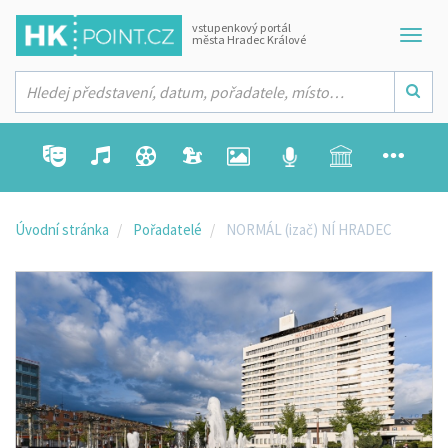
vstupenkový portál
města Hradec Králové
Úvodní stránka
Pořadatelé
NORMÁL (izač) NÍ HRADEC