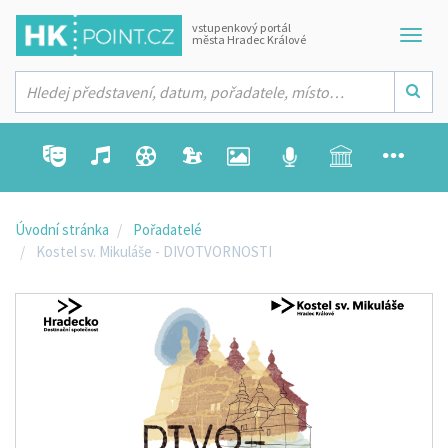
vstupenkový portál
města Hradec Králové
Úvodní stránka
Pořadatelé
Kostel sv. Mikuláše - DIVOTVORNOSTI