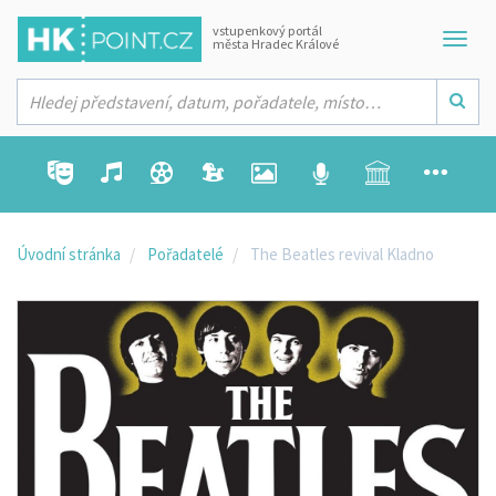
vstupenkový portál
města Hradec Králové
Úvodní stránka
Pořadatelé
The Beatles revival Kladno