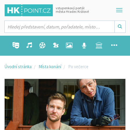
vstupenkový portál
města Hradec Králové
Úvodní stránka
Místa konání
Po večerce