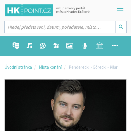
vstupenkový portál
města Hradec Králové
Úvodní stránka
Místa konání
Penderecki • Górecki • Kilar