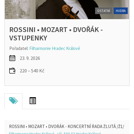
OSTATNÍ
HUDBA
ROSSINI • MOZART • DVOŘÁK -
VSTUPENKY
Pořadatel:
Filharmonie Hradec Králové
23. 9. 2026
220 – 540 Kč
ROSSINI • MOZART • DVOŘÁK - KONCERTNÍ ŘADA ŽLUTÁ /Ž1/
Filharmonie Hradec Králové - sál, 500 03 Hradec Králové