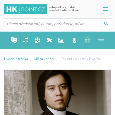
vstupenkový portál
města Hradec Králové
Úvodní stránka
Místa konání
Rossini • Mozart • Dvořák