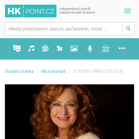
vstupenkový portál
města Hradec Králové
Úvodní stránka
Místa konání
STROMY UMÍRAJÍ VSTOJE