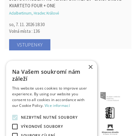
KVARTETO FOUR + ONE
Adalbertinum, Hradec Králové
so, 7. 11. 2026
18:30
Volná místa : 136
VSTUPENKY
×
Na Vašem soukromí nám
záleží
This website uses cookies to improve user
experience. By using our website you
consent to all cookies in accordance with
our Cookie Policy.
Více informací
NEZBYTNĚ NUTNÉ SOUBORY
VÝKONOVÉ SOUBORY
SOUBORY CÍLENÍ