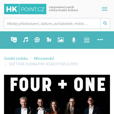
vstupenkový portál
města Hradec Králové
Úvodní stránka
Místa konání
SVĚTOVÁ HUDBA PRO 4 SAXOFONY A ZPĚV