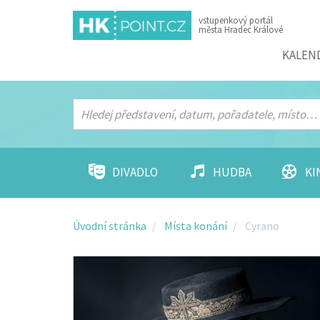
vstupenkový portál
města Hradec Králové
Menu
KALEN
DIVADLO
HUDBA
KI
Úvodní stránka
Místa konání
Cyrano