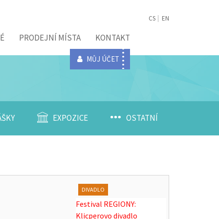
CS
EN
É
PRODEJNÍ MÍSTA
KONTAKT
MŮJ ÚČET
ÁŠKY
EXPOZICE
OSTATNÍ
DIVADLO
Festival REGIONY:
Klicperovo divadlo