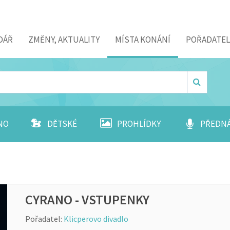
DÁŘ
ZMĚNY, AKTUALITY
MÍSTA KONÁNÍ
POŘADATEL
NO
DĚTSKÉ
PROHLÍDKY
PŘEDN
CYRANO - VSTUPENKY
Pořadatel:
Klicperovo divadlo