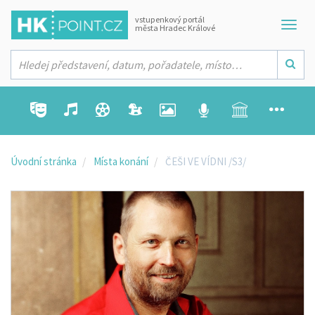
vstupenkový portál
města Hradec Králové
Úvodní stránka
Místa konání
ČEŠI VE VÍDNI /S3/