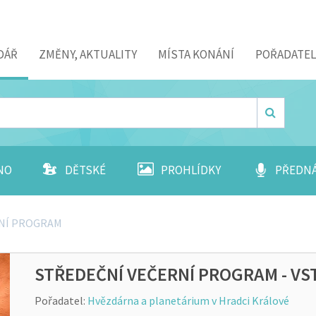
DÁŘ
ZMĚNY, AKTUALITY
MÍSTA KONÁNÍ
POŘADATEL
NO
DĚTSKÉ
PROHLÍDKY
PŘEDN
RNÍ PROGRAM
STŘEDEČNÍ VEČERNÍ PROGRAM - V
Pořadatel:
Hvězdárna a planetárium v Hradci Králové