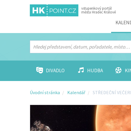
vstupenkový portál
města Hradec Králové
Menu
KALEN
DIVADLO
HUDBA
KI
Úvodní stránka
Kalendář
STŘEDEČNÍ VEČE