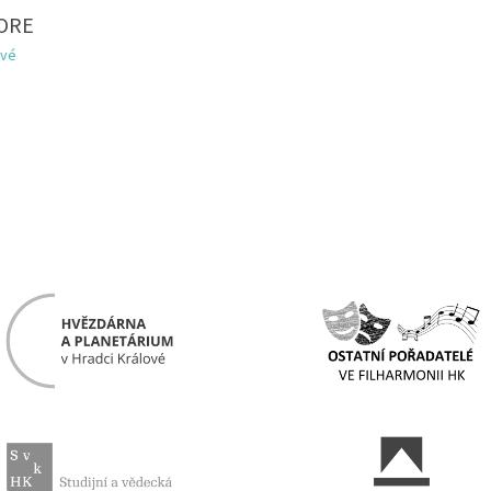
ORE
ové