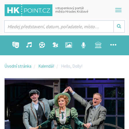
vstupenkový portál
města Hradec Králové
Úvodní stránka
Kalendář
Hello, Dolly!