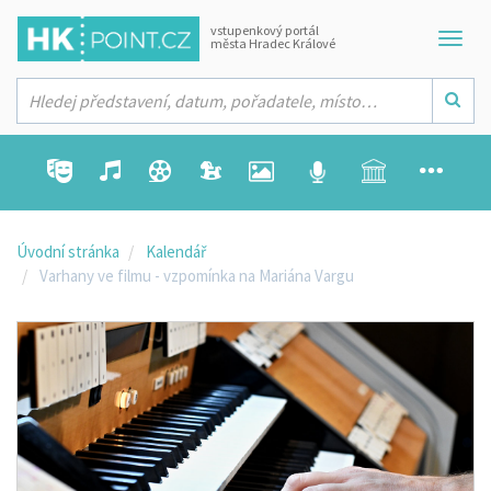
vstupenkový portál
města Hradec Králové
Úvodní stránka
Kalendář
Varhany ve filmu - vzpomínka na Mariána Vargu