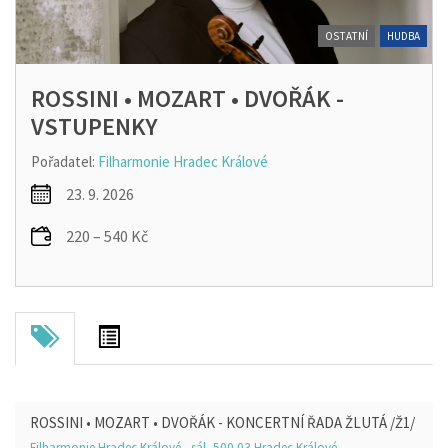
OSTATNÍ
HUDBA
ROSSINI • MOZART • DVOŘÁK -
VSTUPENKY
Pořadatel:
Filharmonie Hradec Králové
23. 9. 2026
220 – 540 Kč
ROSSINI • MOZART • DVOŘÁK - KONCERTNÍ ŘADA ŽLUTÁ /Ž1/
Filharmonie Hradec Králové - sál, 500 03 Hradec Králové