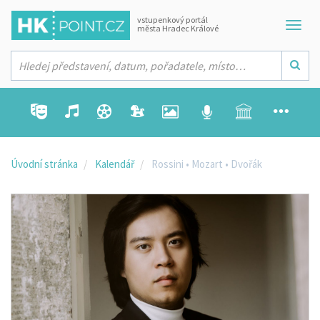
vstupenkový portál
města Hradec Králové
Úvodní stránka
Kalendář
Rossini • Mozart • Dvořák