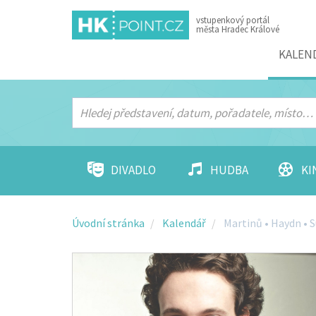
vstupenkový portál
města Hradec Králové
Menu
KALEN
DIVADLO
HUDBA
KI
Úvodní stránka
Kalendář
Martinů • Haydn • 