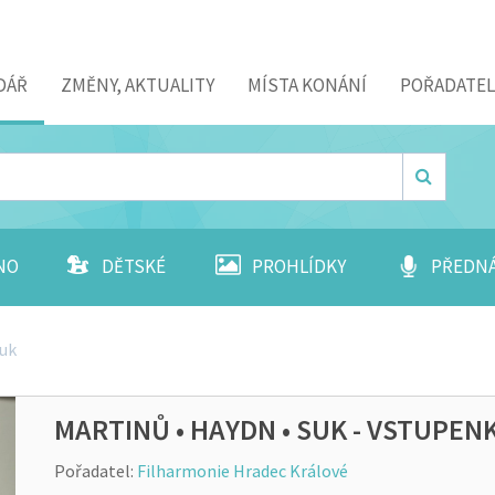
DÁŘ
ZMĚNY, AKTUALITY
MÍSTA KONÁNÍ
POŘADATEL
NO
DĚTSKÉ
PROHLÍDKY
PŘEDN
Suk
MARTINŮ • HAYDN • SUK - VSTUPEN
Pořadatel:
Filharmonie Hradec Králové