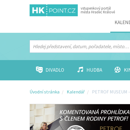
vstupenkový portál
města Hradec Králové
Menu
KALEN
DIVADLO
HUDBA
KI
Úvodní stránka
Kalendář
PETROF MUSEUM - 