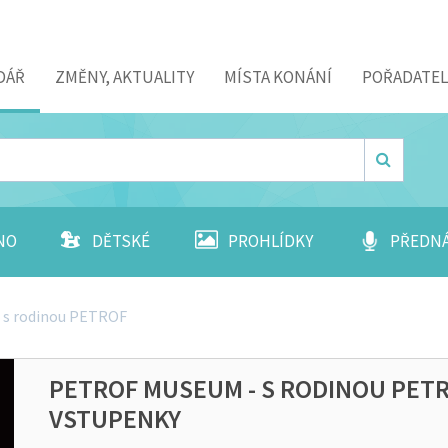
DÁŘ
ZMĚNY, AKTUALITY
MÍSTA KONÁNÍ
POŘADATEL
NO
DĚTSKÉ
PROHLÍDKY
PŘEDN
s rodinou PETROF
PETROF MUSEUM - S RODINOU PETR
VSTUPENKY