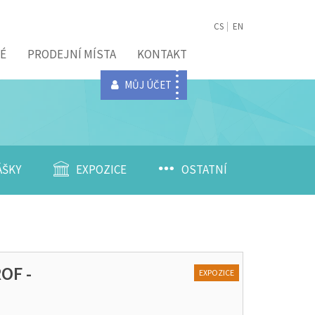
CS
EN
É
PRODEJNÍ MÍSTA
KONTAKT
MŮJ ÚČET
ÁŠKY
EXPOZICE
OSTATNÍ
OF -
EXPOZICE