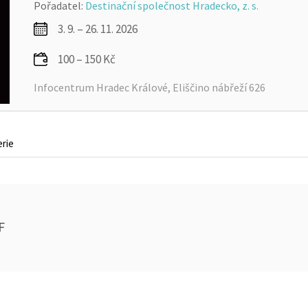
Pořadatel:
Destinační společnost Hradecko, z. s.
3. 9. – 26. 11. 2026
100 – 150 Kč
Infocentrum Hradec Králové, Eliščino nábřeží 626
erie
F