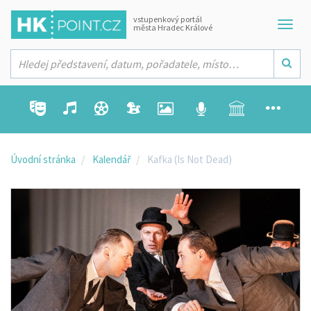
vstupenkový portál
města Hradec Králové
Úvodní stránka
Kalendář
Kafka (Is Not Dead)