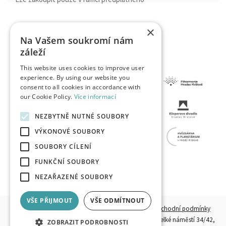
×
Na Vašem soukromí nám
záleží
This website uses cookies to improve user
experience. By using our website you
consent to all cookies in accordance with
our Cookie Policy.
Více informací
NEZBYTNĚ NUTNÉ SOUBORY
VÝKONOVÉ SOUBORY
SOUBORY CÍLENÍ
FUNKČNÍ SOUBORY
NEZAŘAZENÉ SOUBORY
VŠE PŘIJMOUT
VŠE ODMÍTNOUT
© 2026, HKPOINT.CZ - Všechna práva vyhrazena.
Obchodní podmínky
Provozovatel:
Destinační společnost Hradecko, z. s.,
Velké náměstí 34/42,
ZOBRAZIT PODROBNOSTI