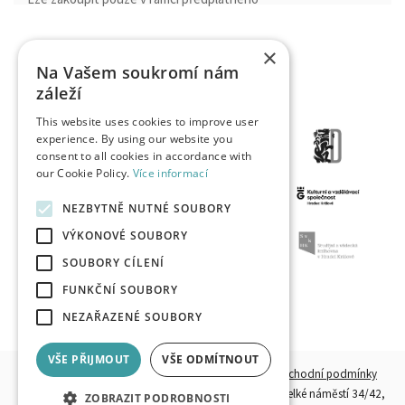
×
Na Vašem soukromí nám
záleží
This website uses cookies to improve user
experience. By using our website you
consent to all cookies in accordance with
our Cookie Policy.
Více informací
NEZBYTNĚ NUTNÉ SOUBORY
VÝKONOVÉ SOUBORY
SOUBORY CÍLENÍ
FUNKČNÍ SOUBORY
NEZAŘAZENÉ SOUBORY
VŠE PŘIJMOUT
VŠE ODMÍTNOUT
© 2026, HKPOINT.CZ - Všechna práva vyhrazena.
Obchodní podmínky
Provozovatel:
Destinační společnost Hradecko, z. s.,
Velké náměstí 34/42,
ZOBRAZIT PODROBNOSTI