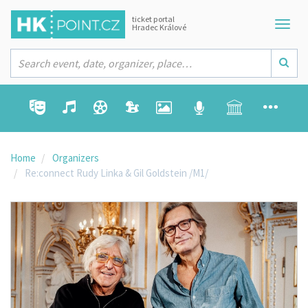
ticket portal
Hradec Králové
Home
Organizers
Re:connect Rudy Linka & Gil Goldstein /M1/