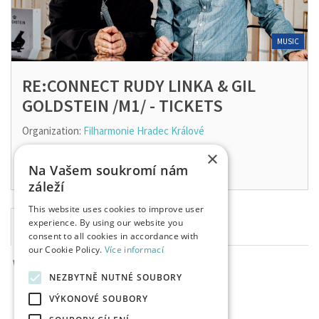
MUSIC
RE:CONNECT RUDY LINKA & GIL
GOLDSTEIN /M1/ - TICKETS
Organization:
Filharmonie Hradec Králové
8. 8. 2026
×
Na Vašem soukromí nám
záleží
This website uses cookies to improve user
experience. By using our website you
consent to all cookies in accordance with
our Cookie Policy.
Více informací
We are sorry but there are currently no tickets
NEZBYTNĚ NUTNÉ SOUBORY
VÝKONOVÉ SOUBORY