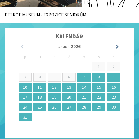
PETROF MUSEUM - EXPOZICE SENIORŮM
KALENDÁŘ
srpen
2026
p
ú
s
č
p
s
n
1
2
3
4
5
6
7
8
9
10
11
12
13
14
15
16
17
18
19
20
21
22
23
24
25
26
27
28
29
30
31