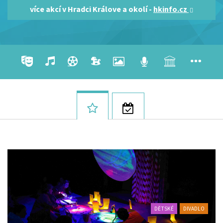
více akcí v Hradci Králove a okolí -
hkinfo.cz
DĚTSKÉ
DIVADLO