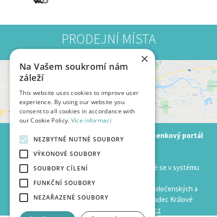
PRODEJNÍ MÍSTA
×
Na Vašem soukromí nám
záleží
This website uses cookies to improve user
experience. By using our website you
consent to all cookies in accordance with
our Cookie Policy.
Více informací
HKPOINT.CZ je rezervační a prodejní vstupenkový portál
NEZBYTNĚ NUTNÉ SOUBORY
města Hradec Králové
VÝKONOVÉ SOUBORY
Programy zde uvedené jsou pouze ty, na které se v systému
SOUBORY CÍLENÍ
prodávají vstupenky.
FUNKČNÍ SOUBORY
Informace o kompletní nabídce kulturních, společenských a
NEZAŘAZENÉ SOUBORY
sportovních událostí konaných ve městě Hradec Králové
a okolí najdete na portále
hkinfo.cz