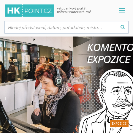
vstupenkový portál
města Hradec Králové
EXPOZICE