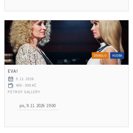
DIVADLO
HUDBA
EVA!
9. 11. 2026
490 - 990 KČ
PETROF GALLERY
po, 9. 11. 2026
19:00